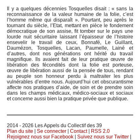
Il y a quelques décennies Tosquelles disait : « sans la
reconnaissance de la valeur humaine de la folie, c’est
l’homme même qui disparaît ». Pourtant, peu après le
tournant du siècle, l’Etat, mettant en pièce le fondement
démocratique de son assise, fit tomber sur le pays une
lourde nuit sécuritaire laissant l’épaisseur de l’histoire
ensevelir le travail de ceux, Bonnafé, Le Guillant,
Daumézon, Tosquelles, Lacan, Paumelle, Lainé et
d’autres, dont nos générations ont hérité du travail
magnifique. Ils avaient fait de leur pratique œuvre de
libération des fécondités dont la folie est porteuse,
œuvre de libération aussi de la pensée de tous, rendant
au peuple son honneur perdu à maltraiter les plus
vulnérables d’entre nous. Aujourd’hui cet obscurantisme
affecte nos pratiques d’aide, de soin et de prendre soin
dans les champs médicaux, médico-sociaux et sociaux
et concerne aussi bien la pratique privée que publique.
2014 - 2026 Les Appels du Collectif des 39
Plan du site
|
Se connecter
|
Contact
|
RSS 2.0
Rejoignez nous sur Facebook
|
Suivez nous sur Twitter
|