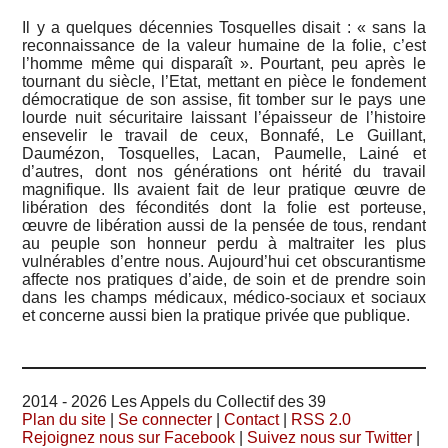
Il y a quelques décennies Tosquelles disait : « sans la
reconnaissance de la valeur humaine de la folie, c’est
l’homme même qui disparaît ». Pourtant, peu après le
tournant du siècle, l’Etat, mettant en pièce le fondement
démocratique de son assise, fit tomber sur le pays une
lourde nuit sécuritaire laissant l’épaisseur de l’histoire
ensevelir le travail de ceux, Bonnafé, Le Guillant,
Daumézon, Tosquelles, Lacan, Paumelle, Lainé et
d’autres, dont nos générations ont hérité du travail
magnifique. Ils avaient fait de leur pratique œuvre de
libération des fécondités dont la folie est porteuse,
œuvre de libération aussi de la pensée de tous, rendant
au peuple son honneur perdu à maltraiter les plus
vulnérables d’entre nous. Aujourd’hui cet obscurantisme
affecte nos pratiques d’aide, de soin et de prendre soin
dans les champs médicaux, médico-sociaux et sociaux
et concerne aussi bien la pratique privée que publique.
2014 - 2026 Les Appels du Collectif des 39
Plan du site
|
Se connecter
|
Contact
|
RSS 2.0
Rejoignez nous sur Facebook
|
Suivez nous sur Twitter
|